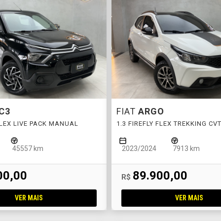
C3
FIAT
ARGO
 FLEX LIVE PACK MANUAL
1.3 FIREFLY FLEX TREKKING CV
45557 km
2023/2024
7913 km
00,00
89.900,00
R$
VER MAIS
VER MAIS