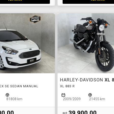
HARLEY-DAVIDSON
XL 
FLEX SE SEDAN MANUAL
XL 883 R
81808 km
2009/2009
21455 km
00,00
39.900,00
R$