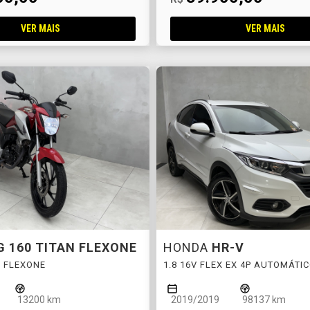
VER MAIS
VER MAIS
G 160 TITAN FLEXONE
HONDA
HR-V
N FLEXONE
1.8 16V FLEX EX 4P AUTOMÁTI
13200 km
2019/2019
98137 km