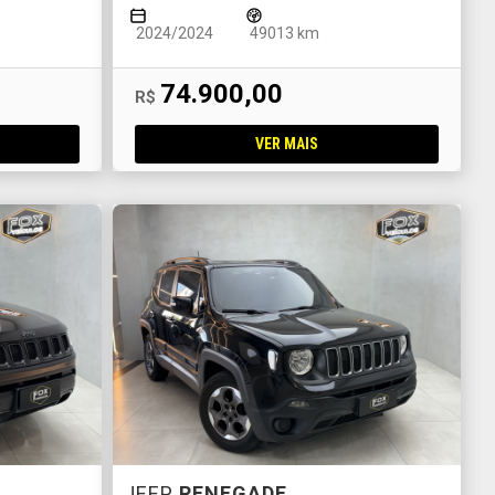
2024/2024
49013 km
74.900,00
R$
VER MAIS
JEEP
RENEGADE