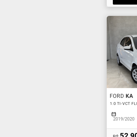
FORD
KA
1.0 TI-VCT 
2019/2020
52.9
R$