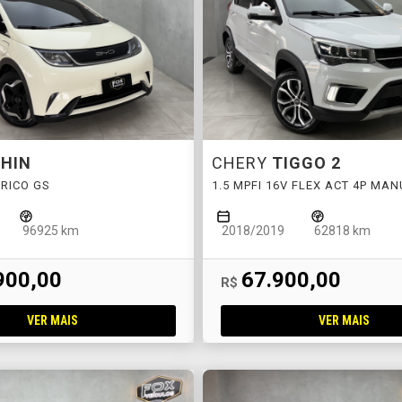
HIN
CHERY
TIGGO 2
TRICO GS
1.5 MPFI 16V FLEX ACT 4P MA
96925 km
2018/2019
62818 km
900,00
67.900,00
R$
VER MAIS
VER MAIS