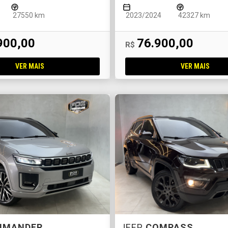
27550 km
2023/2024
42327 km
900,00
76.900,00
R$
VER MAIS
VER MAIS
MMANDER
JEEP
COMPASS