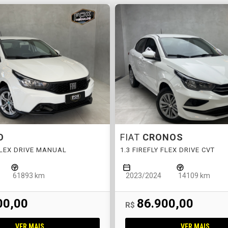
O
FIAT
CRONOS
 FLEX DRIVE MANUAL
1.3 FIREFLY FLEX DRIVE CVT
61893 km
2023/2024
14109 km
00,00
86.900,00
R$
VER MAIS
VER MAIS